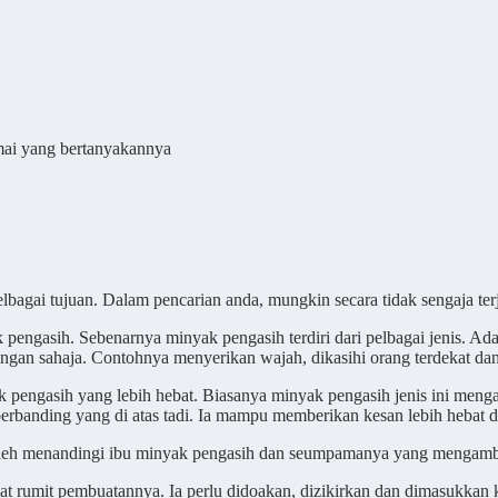
amai yang bertanyakannya
lbagai tujuan. Dalam pencarian anda, mungkin secara tidak sengaja te
k pengasih. Sebenarnya minyak pengasih terdiri dari pelbagai jenis. A
ngan sahaja. Contohnya menyerikan wajah, dikasihi orang terdekat dan
k pengasih yang lebih hebat. Biasanya minyak pengasih jenis ini meng
 berbanding yang di atas tadi. Ia mampu memberikan kesan lebih hebat d
leh menandingi ibu minyak pengasih dan seumpamanya yang mengambil
t rumit pembuatannya. Ia perlu didoakan, dizikirkan dan dimasukkan 