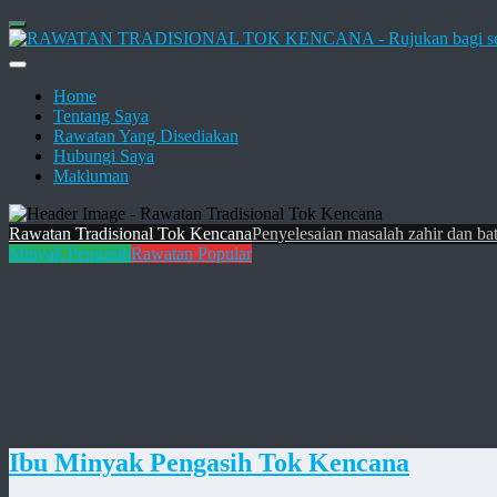
Home
Tentang Saya
Rawatan Yang Disediakan
Hubungi Saya
Makluman
Rawatan Tradisional Tok Kencana
Penyelesaian masalah zahir dan bat
Minyak Pengasih
Rawatan Popular
Ibu Minyak Pengasih Tok Kencana