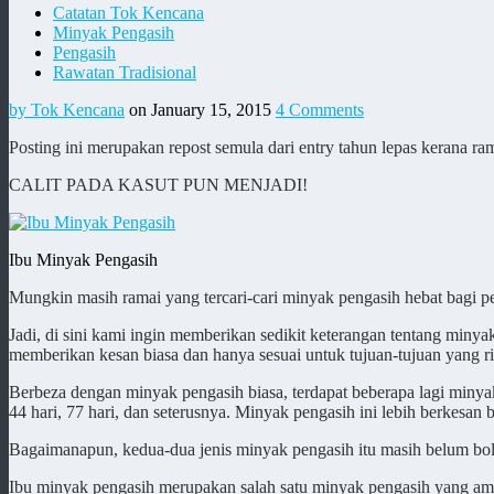
Catatan Tok Kencana
Minyak Pengasih
Pengasih
Rawatan Tradisional
by Tok Kencana
on January 15, 2015
4 Comments
Posting ini merupakan repost semula dari entry tahun lepas kerana r
CALIT PADA KASUT PUN MENJADI!
Ibu Minyak Pengasih
Mungkin masih ramai yang tercari-cari minyak pengasih hebat bagi pe
Jadi, di sini kami ingin memberikan sedikit keterangan tentang minya
memberikan kesan biasa dan hanya sesuai untuk tujuan-tujuan yang ri
Berbeza dengan minyak pengasih biasa, terdapat beberapa lagi minya
44 hari, 77 hari, dan seterusnya. Minyak pengasih ini lebih berkesan
Bagaimanapun, kedua-dua jenis minyak pengasih itu masih belum bo
Ibu minyak pengasih merupakan salah satu minyak pengasih yang ama