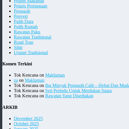
Pelaris Makanan
Pelaris Perniagaan
Pengasih
Penyeri
Pulih Dara
Pulih Rumah
Rawatan Paku
Rawatan Tradisional
Road Tour
Sihir
Urutan Tradisional
Komen Terkini
Tok Kencana
on
Makluman
za
on
Makluman
Tok Kencana
on
Ibu Minyak Pengasih Calit – Hebat Dan Mud
Tok Kencana
on
Seri Perindu Untuk Merdukan Suara
Tok Kencana
on
Rawatan Yang Disediakan
ARKIB
December 2025
October 2025
January 2025