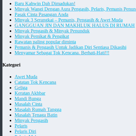
Baru Kahwin Dah Dimadukan!
Minyak Wangi Dengan Aura Pengasih, Pelaris, Pemanis Pen
Pasak Cinta Pasangan Anda
Minyak 3 Serangkai – Pemanis, Pengasih & Awet Muda
GANGGUAN JIN DAN MAKHLUK HALUS DI RUMAH
Minyak Pengasih & Minyak Penunduk
Minyak Pemikat & Pengikat
Rawatan paling popular diminta
Pemanis & Pengasih Untuk Jadikan Diri Sentiasa Dikasihi
Menyamar Sebagai Tok Kencana. Berhati-Hati!!!
Kategori
Awet Muda
Catatan Tok Kencana
Geliga
Keratan Akhbar
Mandi Bunga
Masalah Cinta
Masalah Rumah Tangga
Masalah Tenaga Batin
Minyak Pengasih
Pelaris
Pelaris Diri