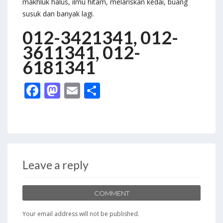
makhluk halus, ilmu hitam, melariskan kedai, buang
susuk dan banyak lagi.
012-3421341, 012-
3611341, 012-
6181341
F
M
E
S
ac
as
m
h
e
to
ai
ar
b
d
l
e
o
o
Leave a reply
o
n
k
COMMENT
Your email address will not be published.