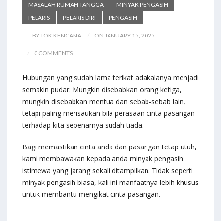
MASALAH RUMAH TANGGA
MINYAK PENGASIH
PELARIS
PELARIS DIRI
PENGASIH
BY TOK KENCANA
ON JANUARY 15, 2025
0 COMMENTS
Hubungan yang sudah lama terikat adakalanya menjadi
semakin pudar. Mungkin disebabkan orang ketiga,
mungkin disebabkan mentua dan sebab-sebab lain,
tetapi paling merisaukan bila perasaan cinta pasangan
terhadap kita sebenarnya sudah tiada.
Bagi memastikan cinta anda dan pasangan tetap utuh,
kami membawakan kepada anda minyak pengasih
istimewa yang jarang sekali ditampilkan. Tidak seperti
minyak pengasih biasa, kali ini manfaatnya lebih khusus
untuk membantu mengikat cinta pasangan.