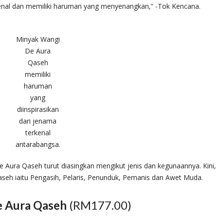
erkenal dan memiliki haruman yang menyenangkan,” -Tok Kencana.
Minyak Wangi
De Aura
Qaseh
memiliki
haruman
yang
diinspirasikan
dari jenama
terkenal
antarabangsa.
e Aura Qaseh turut diasingkan mengikut jenis dan kegunaannya. Kini,
Qaseh iaitu Pengasih, Pelaris, Penunduk, Pemanis dan Awet Muda.
e Aura Qaseh
(RM177.00)