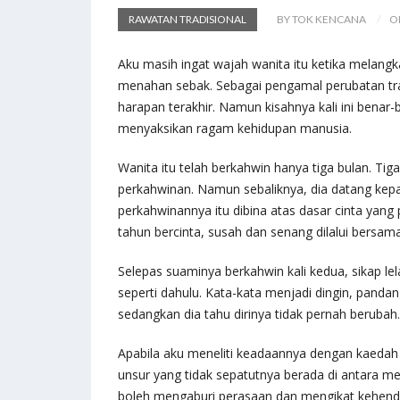
RAWATAN TRADISIONAL
BY TOK KENCANA
O
Aku masih ingat wajah wanita itu ketika melan
menahan sebak. Sebagai pengamal perubatan tr
harapan terakhir. Namun kisahnya kali ini bena
menyaksikan ragam kehidupan manusia.
Wanita itu telah berkahwin hanya tiga bulan. Ti
perkahwinan. Namun sebaliknya, dia datang kep
perkahwinannya itu dibina atas dasar cinta yang 
tahun bercinta, susah dan senang dilalui bersama,
Selepas suaminya berkahwin kali kedua, sikap lel
seperti dahulu. Kata-kata menjadi dingin, pandan
sedangkan dia tahu dirinya tidak pernah berubah.
Apabila aku meneliti keadaannya dengan kaedah
unsur yang tidak sepatutnya berada di antara m
boleh mengaburi perasaan dan mengikat kehenda