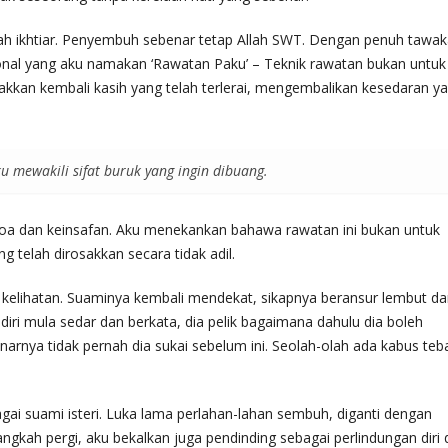
ah ikhtiar. Penyembuh sebenar tetap Allah SWT. Dengan penuh tawak
nal yang aku namakan ‘Rawatan Paku’ – Teknik rawatan bukan untuk
akkan kembali kasih yang telah terlerai, mengembalikan kesedaran y
u mewakili sifat buruk yang ingin dibuang.
oa dan keinsafan. Aku menekankan bahawa rawatan ini bukan untuk
 telah dirosakkan secara tidak adil.
a kelihatan. Suaminya kembali mendekat, sikapnya beransur lembut d
ndiri mula sedar dan berkata, dia pelik bagaimana dahulu dia boleh
arnya tidak pernah dia sukai sebelum ini. Seolah-olah ada kabus teb
agai suami isteri. Luka lama perlahan-lahan sembuh, diganti dengan
kah pergi, aku bekalkan juga pendinding sebagai perlindungan diri 