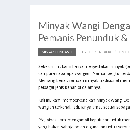
b
d
l
e
o
o
o
n
Minyak Wangi Dengan 
k
Pemanis Penunduk &
MINYAK PENGASIH
BY TOK KENCANA
ON OC
Sebelum ini, kami hanya menyediakan minyak (peng
campuran apa-apa wangian. Namun begitu, terd
Memang benar, ramuan minyak tradisional mem
pelbagai jenis bahan di dalamnya.
Kali ini, kami memperkenalkan Minyak Wangi 
wangian terkenal. Jadi, ianya amat sesuai sebag
“Ya, pihak kami mengambil keputusan untuk me
yang bukan sahaja boleh digunakan untuk semu