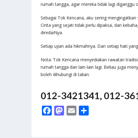
rumah tangga, agar mereka tidak lagi diganggu
Sebagai Tok Kencana, aku sering mengingatkan 
Cinta yang sejati tidak perlu dipaksa, dan kebah
diredaiNya.
Setiap ujian ada hikmahnya. Dan setiap hati yan
Nota: Tok Kencana menyediakan rawatan tradisi
rumah tangga dan lain-lain lagi. Beliau juga m
boleh dihubungi di talian:
012-3421341, 012-36
F
M
E
S
ac
as
m
h
e
to
ai
ar