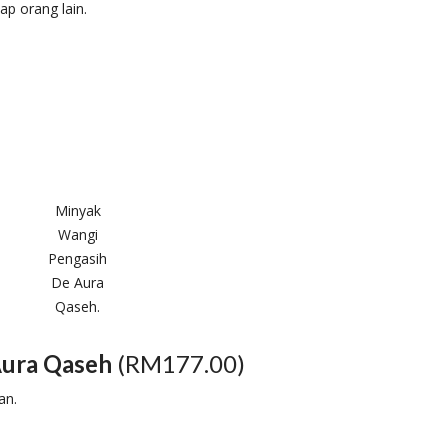
ap orang lain.
Minyak
Wangi
Pengasih
De Aura
Qaseh.
Aura Qaseh
(RM177.00)
an.