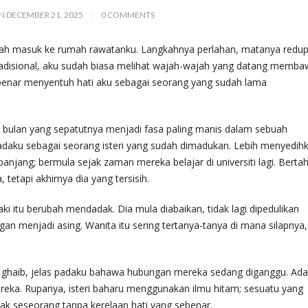
N DECEMBER 21, 2025
0 COMMENTS
gkah masuk ke rumah rawatanku. Langkahnya perlahan, matanya redu
adisional, aku sudah biasa melihat wajah-wajah yang datang memba
r-benar menyentuh hati aku sebagai seorang yang sudah lama
ga bulan yang sepatutnya menjadi fasa paling manis dalam sebuah
adaku sebagai seorang isteri yang sudah dimadukan. Lebih menyedih
panjang; bermula sejak zaman mereka belajar di universiti lagi. Berta
 tetapi akhirnya dia yang tersisih.
aki itu berubah mendadak. Dia mula diabaikan, tidak lagi dipedulikan
gan menjadi asing. Wanita itu sering tertanya-tanya di mana silapnya,
 ghaib, jelas padaku bahawa hubungan mereka sedang diganggu. Ada
ereka. Rupanya, isteri baharu menggunakan ilmu hitam; sesuatu yang
k seseorang tanpa kerelaan hati yang sebenar.