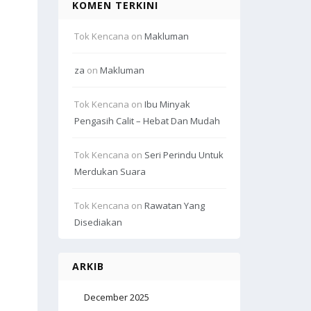
KOMEN TERKINI
Tok Kencana
on
Makluman
za
on
Makluman
Tok Kencana
on
Ibu Minyak
Pengasih Calit – Hebat Dan Mudah
Tok Kencana
on
Seri Perindu Untuk
Merdukan Suara
Tok Kencana
on
Rawatan Yang
Disediakan
ARKIB
December 2025