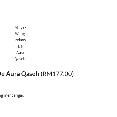
Minyak
Wangi
Pelaris
De
Aura
Qaseh.
De Aura Qaseh
(RM177.00)
m.
ng mendengar.