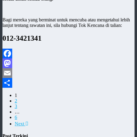
Bagi mereka yang berminat untuk mencuba atau mengetahui lebih
lanjut tentang rawatan ini, sila hubungi Tok Kencana di talian:
012-3421341
Facebook
Mastodon
Email
Share
1
2
3
…
6
Next
Post Terkini