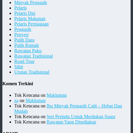
Minyak Pengasih
Pelaris
Pelaris Diri
Pelaris Makanan
Pelaris Perniagaan
Pengasih
Penyeri
Pulih Dara
Pulih Rumah
Rawatan Paku
Rawatan Tradisional
Road Tour
Sihir
Urutan Tradisional
Komen Terkini
Tok Kencana
on
Makluman
za
on
Makluman
Tok Kencana
on
Ibu Minyak Pengasih Calit – Hebat Dan
Mudah
Tok Kencana
on
Seri Perindu Untuk Merdukan Suara
Tok Kencana
on
Rawatan Yang Disediakan