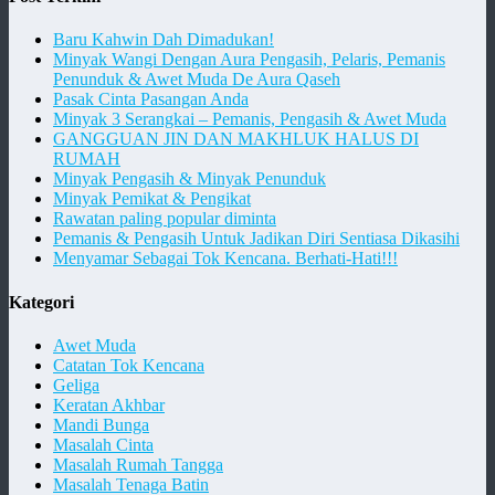
Baru Kahwin Dah Dimadukan!
Minyak Wangi Dengan Aura Pengasih, Pelaris, Pemanis
Penunduk & Awet Muda De Aura Qaseh
Pasak Cinta Pasangan Anda
Minyak 3 Serangkai – Pemanis, Pengasih & Awet Muda
GANGGUAN JIN DAN MAKHLUK HALUS DI
RUMAH
Minyak Pengasih & Minyak Penunduk
Minyak Pemikat & Pengikat
Rawatan paling popular diminta
Pemanis & Pengasih Untuk Jadikan Diri Sentiasa Dikasihi
Menyamar Sebagai Tok Kencana. Berhati-Hati!!!
Kategori
Awet Muda
Catatan Tok Kencana
Geliga
Keratan Akhbar
Mandi Bunga
Masalah Cinta
Masalah Rumah Tangga
Masalah Tenaga Batin