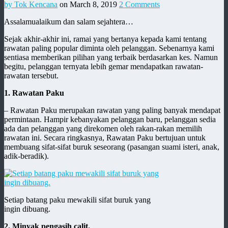
by Tok Kencana
on March 8, 2019
2 Comments
Assalamualaikum dan salam sejahtera…
Sejak akhir-akhir ini, ramai yang bertanya kepada kami tentang
rawatan paling popular diminta oleh pelanggan. Sebenarnya kami
sentiasa memberikan pilihan yang terbaik berdasarkan kes. Namun
begitu, pelanggan ternyata lebih gemar mendapatkan rawatan-
rawatan tersebut.
1. Rawatan Paku
– Rawatan Paku merupakan rawatan yang paling banyak mendapat
permintaan. Hampir kebanyakan pelanggan baru, pelanggan sedia
ada dan pelanggan yang direkomen oleh rakan-rakan memilih
rawatan ini. Secara ringkasnya, Rawatan Paku bertujuan untuk
membuang sifat-sifat buruk seseorang (pasangan suami isteri, anak,
adik-beradik).
Setiap batang paku mewakili sifat buruk yang
ingin dibuang.
2. Minyak pengasih calit.