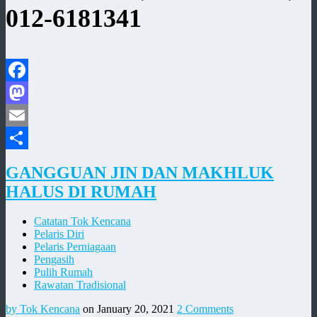
012-6181341
Facebook
Mastodon
Email
Share
GANGGUAN JIN DAN MAKHLUK
HALUS DI RUMAH
Catatan Tok Kencana
Pelaris Diri
Pelaris Perniagaan
Pengasih
Pulih Rumah
Rawatan Tradisional
by Tok Kencana
on January 20, 2021
2 Comments