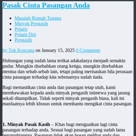
Pasak Cinta Pasangan Anda
Masalah Rumah Tangga
Minyak Pengasih
Pelaris
Pelaris Diri
Pengasih
by Tok Kencana
on January 15, 2025
0 Comments
Hubungan yang sudah lama terikat adakalanya menjadi semakin
pudar. Mungkin disebabkan orang ketiga, mungkin disebabkan
mentua dan sebab-sebab lain, tetapi paling merisaukan bila perasaan
cinta pasangan terhadap kita sebenarnya sudah tiada.
Bagi memastikan cinta anda dan pasangan tetap utuh, kami
membawakan kepada anda minyak pengasih istimewa yang jarang
sekali ditampilkan. Tidak seperti minyak pengasih biasa, kali ini
manfaatnya lebih khusus untuk membantu mengikat cinta pasangan.
1. Minyak Pasak Kasih
– Khas bagi menguatkan lagi cinta
pasangan terhadap anda. Sesuai bagi pasangan yang sudah lama
berumahtangga. Pasangan tidak akan bosan melihat anda dan