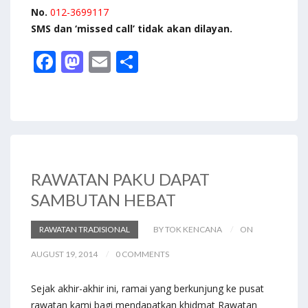
No.
012-3699117
SMS dan ‘missed call’ tidak akan dilayan.
F
M
E
S
ac
as
m
h
e
to
ai
ar
b
d
l
e
o
o
o
n
RAWATAN PAKU DAPAT
k
SAMBUTAN HEBAT
RAWATAN TRADISIONAL
BY TOK KENCANA
ON
AUGUST 19, 2014
0 COMMENTS
Sejak akhir-akhir ini, ramai yang berkunjung ke pusat
rawatan kami bagi mendapatkan khidmat Rawatan