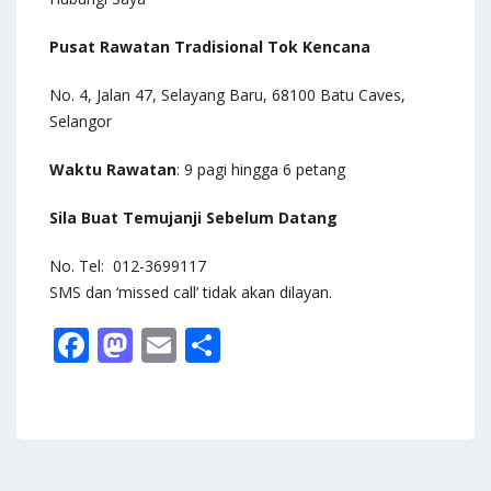
Pusat Rawatan Tradisional Tok Kencana
No. 4, Jalan 47, Selayang Baru, 68100 Batu Caves,
Selangor
Waktu Rawatan
: 9 pagi hingga 6 petang
Sila Buat Temujanji Sebelum Datang
No. Tel: 012-3699117
SMS dan ‘missed call’ tidak akan dilayan.
F
M
E
S
ac
as
m
h
e
to
ai
ar
b
d
l
e
o
o