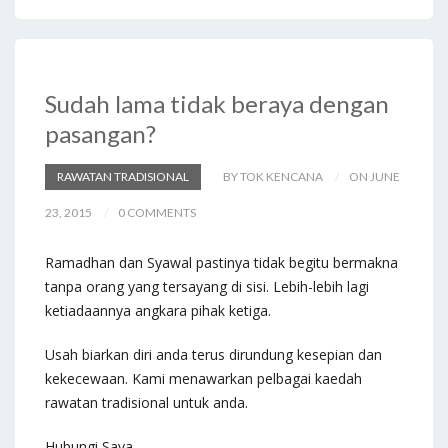
b
d
l
e
o
o
o
n
Sudah lama tidak beraya dengan
k
pasangan?
RAWATAN TRADISIONAL
BY TOK KENCANA
ON JUNE
23, 2015
0 COMMENTS
Ramadhan dan Syawal pastinya tidak begitu bermakna
tanpa orang yang tersayang di sisi. Lebih-lebih lagi
ketiadaannya angkara pihak ketiga.
Usah biarkan diri anda terus dirundung kesepian dan
kekecewaan. Kami menawarkan pelbagai kaedah
rawatan tradisional untuk anda.
Hubungi Saya