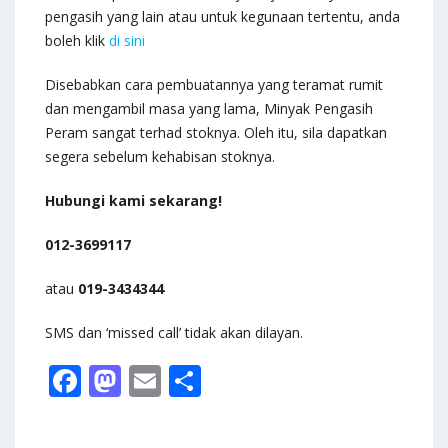
pengasih yang lain atau untuk kegunaan tertentu, anda
boleh klik
di sini
Disebabkan cara pembuatannya yang teramat rumit
dan mengambil masa yang lama, Minyak Pengasih
Peram sangat terhad stoknya. Oleh itu, sila dapatkan
segera sebelum kehabisan stoknya.
Hubungi kami sekarang!
012-3699117
atau
019-3434344
SMS dan ‘missed call’ tidak akan dilayan.
F
M
E
S
ac
as
m
h
e
to
ai
ar