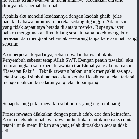
dirinya tidak pernah berubah.
Apabila aku meneliti keadaannya dengan kaedah ghaib, jelas
padaku bahawa hubungan mereka sedang diganggu. Ada unsur
yang tidak sepatutnya berada di antara mereka. Rupanya, isteri
baharu menggunakan ilmu hitam; sesuatu yang boleh mengaburi
perasaan dan mengikat kehendak seseorang tanpa kerelaan hati yang
sebenar.
Aku berpesan kepadanya, setiap rawatan hanyalah ikhtiar.
Penyembuh sebenar tetap Allah SWT. Dengan penuh tawakal, aku
mencadangkan satu kaedah rawatan tradisional yang aku namakan
‘Rawatan Paku’ – Teknik rawatan bukan untuk menyakiti sesiapa,
tetapi sebagai simbol memacakkan kembali kasih yang telah terlerai,
mengembalikan kesedaran yang telah tersimpang.
Setiap batang paku mewakili sifat buruk yang ingin dibuang.
Proses rawatan dilakukan dengan penuh adab, doa dan keinsafan.
Aku menekankan bahawa rawatan ini bukan untuk memaksa cinta,
tetapi untuk memulihkan apa yang telah dirosakkan secara tidak
adil.