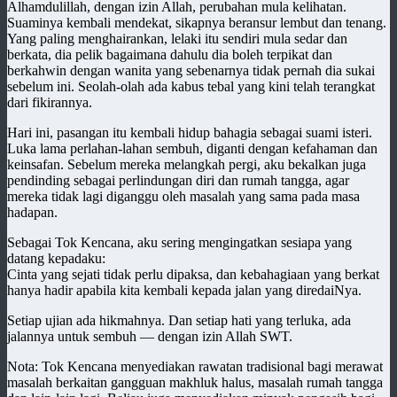
Alhamdulillah, dengan izin Allah, perubahan mula kelihatan.
Suaminya kembali mendekat, sikapnya beransur lembut dan tenang.
Yang paling menghairankan, lelaki itu sendiri mula sedar dan
berkata, dia pelik bagaimana dahulu dia boleh terpikat dan
berkahwin dengan wanita yang sebenarnya tidak pernah dia sukai
sebelum ini. Seolah-olah ada kabus tebal yang kini telah terangkat
dari fikirannya.
Hari ini, pasangan itu kembali hidup bahagia sebagai suami isteri.
Luka lama perlahan-lahan sembuh, diganti dengan kefahaman dan
keinsafan. Sebelum mereka melangkah pergi, aku bekalkan juga
pendinding sebagai perlindungan diri dan rumah tangga, agar
mereka tidak lagi diganggu oleh masalah yang sama pada masa
hadapan.
Sebagai Tok Kencana, aku sering mengingatkan sesiapa yang
datang kepadaku:
Cinta yang sejati tidak perlu dipaksa, dan kebahagiaan yang berkat
hanya hadir apabila kita kembali kepada jalan yang diredaiNya.
Setiap ujian ada hikmahnya. Dan setiap hati yang terluka, ada
jalannya untuk sembuh — dengan izin Allah SWT.
Nota: Tok Kencana menyediakan rawatan tradisional bagi merawat
masalah berkaitan gangguan makhluk halus, masalah rumah tangga