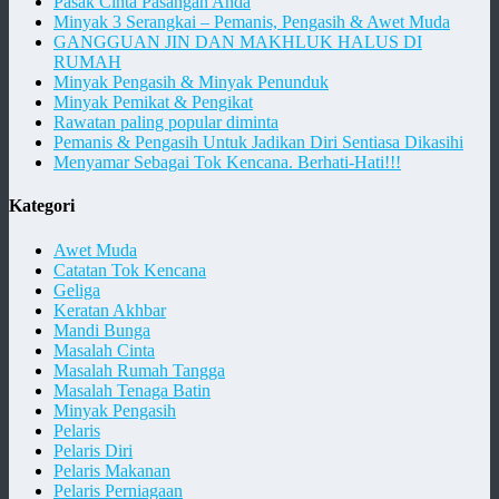
Pasak Cinta Pasangan Anda
Minyak 3 Serangkai – Pemanis, Pengasih & Awet Muda
GANGGUAN JIN DAN MAKHLUK HALUS DI
RUMAH
Minyak Pengasih & Minyak Penunduk
Minyak Pemikat & Pengikat
Rawatan paling popular diminta
Pemanis & Pengasih Untuk Jadikan Diri Sentiasa Dikasihi
Menyamar Sebagai Tok Kencana. Berhati-Hati!!!
Kategori
Awet Muda
Catatan Tok Kencana
Geliga
Keratan Akhbar
Mandi Bunga
Masalah Cinta
Masalah Rumah Tangga
Masalah Tenaga Batin
Minyak Pengasih
Pelaris
Pelaris Diri
Pelaris Makanan
Pelaris Perniagaan