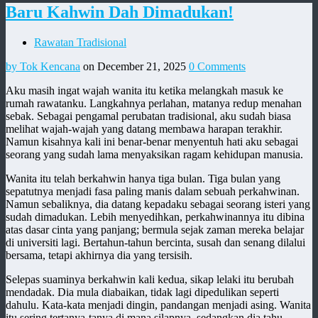
Baru Kahwin Dah Dimadukan!
Rawatan Tradisional
by Tok Kencana
on December 21, 2025
0 Comments
Aku masih ingat wajah wanita itu ketika melangkah masuk ke
rumah rawatanku. Langkahnya perlahan, matanya redup menahan
sebak. Sebagai pengamal perubatan tradisional, aku sudah biasa
melihat wajah-wajah yang datang membawa harapan terakhir.
Namun kisahnya kali ini benar-benar menyentuh hati aku sebagai
seorang yang sudah lama menyaksikan ragam kehidupan manusia.
Wanita itu telah berkahwin hanya tiga bulan. Tiga bulan yang
sepatutnya menjadi fasa paling manis dalam sebuah perkahwinan.
Namun sebaliknya, dia datang kepadaku sebagai seorang isteri yang
sudah dimadukan. Lebih menyedihkan, perkahwinannya itu dibina
atas dasar cinta yang panjang; bermula sejak zaman mereka belajar
di universiti lagi. Bertahun-tahun bercinta, susah dan senang dilalui
bersama, tetapi akhirnya dia yang tersisih.
Selepas suaminya berkahwin kali kedua, sikap lelaki itu berubah
mendadak. Dia mula diabaikan, tidak lagi dipedulikan seperti
dahulu. Kata-kata menjadi dingin, pandangan menjadi asing. Wanita
itu sering tertanya-tanya di mana silapnya, sedangkan dia tahu