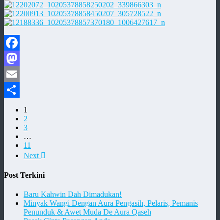
Facebook
Mastodon
Email
Share
1
2
3
…
11
Next
Post Terkini
Baru Kahwin Dah Dimadukan!
Minyak Wangi Dengan Aura Pengasih, Pelaris, Pemanis
Penunduk & Awet Muda De Aura Qaseh