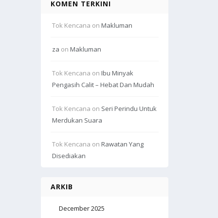
KOMEN TERKINI
Tok Kencana
on
Makluman
za
on
Makluman
Tok Kencana
on
Ibu Minyak
Pengasih Calit – Hebat Dan Mudah
Tok Kencana
on
Seri Perindu Untuk
Merdukan Suara
Tok Kencana
on
Rawatan Yang
Disediakan
ARKIB
December 2025