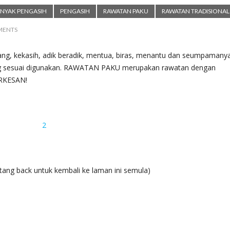
NYAK PENGASIH
PENGASIH
RAWATAN PAKU
RAWATAN TRADISIONAL
MENTS
nang, kekasih, adik beradik, mentua, biras, menantu dan seumpamany
 sesuai digunakan. RAWATAN PAKU merupakan rawatan dengan
ERKESAN!
utang back untuk kembali ke laman ini semula)