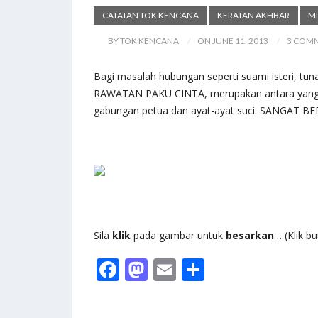
CATATAN TOK KENCANA
KERATAN AKHBAR
MI
BY TOK KENCANA
ON JUNE 11, 2013
3 COM
Bagi masalah hubungan seperti suami isteri, tu
RAWATAN PAKU CINTA, merupakan antara yang
gabungan petua dan ayat-ayat suci. SANGAT B
Sila
klik
pada gambar untuk
besarkan
… (Klik b
F
M
E
S
ac
as
m
h
e
to
ai
ar