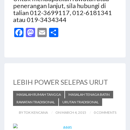
penerangan lanjut, sila hubungi di
talian 012-3699117, 012-6181341
atau 019-3434344
F
M
E
S
ac
as
m
h
e
to
ai
ar
b
d
l
e
o
o
o
n
LEBIH POWER SELEPAS URUT
k
MASALAH RUMAH TANGGA
MASALAH TENAGA BATIN
RAWATAN TRADISIONAL
URUTAN TRADISIONAL
BY TOK KENCANA
ON MARCH 4, 2015
0 COMMENTS