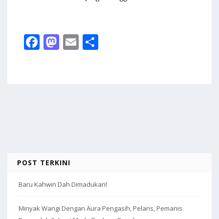
F
M
E
S
ac
as
m
h
e
to
ai
ar
b
d
l
e
o
o
o
n
k
POST TERKINI
Baru Kahwin Dah Dimadukan!
Minyak Wangi Dengan Aura Pengasih, Pelaris, Pemanis