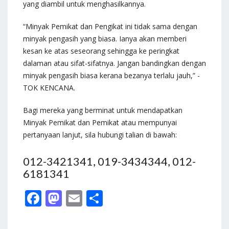
yang diambil untuk menghasilkannya.
“Minyak Pemikat dan Pengikat ini tidak sama dengan
minyak pengasih yang biasa. Ianya akan memberi
kesan ke atas seseorang sehingga ke peringkat
dalaman atau sifat-sifatnya. Jangan bandingkan dengan
minyak pengasih biasa kerana bezanya terlalu jauh,” -
TOK KENCANA.
Bagi mereka yang berminat untuk mendapatkan
Minyak Pemikat dan Pemikat atau mempunyai
pertanyaan lanjut, sila hubungi talian di bawah:
012-3421341, 019-3434344, 012-
6181341
F
M
E
S
ac
as
m
h