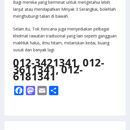
Bagi mereka yang berminat untuk mengetahui lebih
lanjut atau mendapatkan Minyak 3 Serangkai, bolehlah
menghubungi talian di bawah.
Selain itu, Tok Kencana juga menyediakan pelbagai
khidmat rawatan tradisional yang lain seperti gangguan
makhluk halus, ilmu hitam, melariskan kedai, buang
susuk dan banyak lagi.
012-3421341, 012-
3611341, 012-
6181341
F
M
E
S
ac
as
m
h
e
to
ai
ar
b
d
l
e
o
o