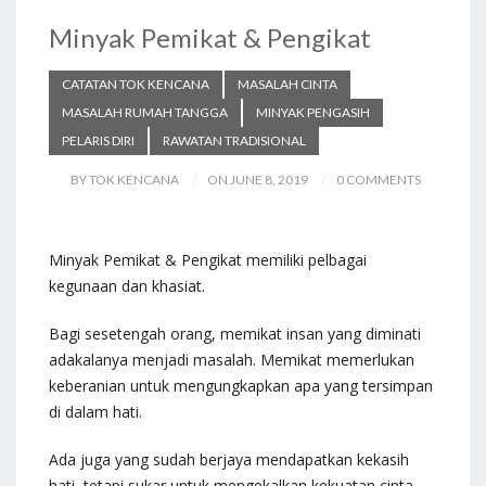
o
n
Minyak Pemikat & Pengikat
k
CATATAN TOK KENCANA
MASALAH CINTA
MASALAH RUMAH TANGGA
MINYAK PENGASIH
PELARIS DIRI
RAWATAN TRADISIONAL
BY TOK KENCANA
ON JUNE 8, 2019
0 COMMENTS
Minyak Pemikat & Pengikat memiliki pelbagai
kegunaan dan khasiat.
Bagi sesetengah orang, memikat insan yang diminati
adakalanya menjadi masalah. Memikat memerlukan
keberanian untuk mengungkapkan apa yang tersimpan
di dalam hati.
Ada juga yang sudah berjaya mendapatkan kekasih
hati, tetapi sukar untuk mengekalkan kekuatan cinta