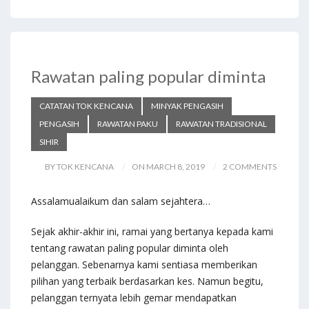
e
to
ai
ar
b
d
l
e
o
o
o
n
Rawatan paling popular diminta
k
CATATAN TOK KENCANA
MINYAK PENGASIH
PENGASIH
RAWATAN PAKU
RAWATAN TRADISIONAL
SIHIR
BY TOK KENCANA
ON MARCH 8, 2019
2 COMMENTS
Assalamualaikum dan salam sejahtera…
Sejak akhir-akhir ini, ramai yang bertanya kepada kami
tentang rawatan paling popular diminta oleh
pelanggan. Sebenarnya kami sentiasa memberikan
pilihan yang terbaik berdasarkan kes. Namun begitu,
pelanggan ternyata lebih gemar mendapatkan