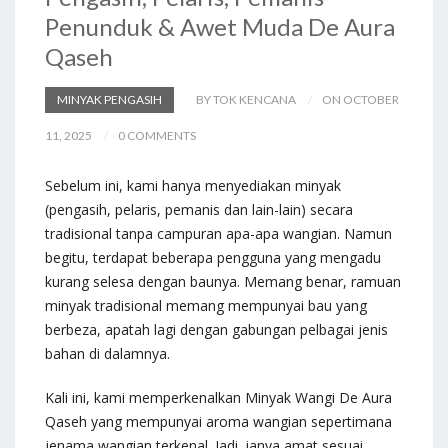
Penunduk & Awet Muda De Aura
Qaseh
MINYAK PENGASIH
BY TOK KENCANA
ON OCTOBER
11, 2025
0 COMMENTS
Sebelum ini, kami hanya menyediakan minyak
(pengasih, pelaris, pemanis dan lain-lain) secara
tradisional tanpa campuran apa-apa wangian. Namun
begitu, terdapat beberapa pengguna yang mengadu
kurang selesa dengan baunya. Memang benar, ramuan
minyak tradisional memang mempunyai bau yang
berbeza, apatah lagi dengan gabungan pelbagai jenis
bahan di dalamnya.
Kali ini, kami memperkenalkan Minyak Wangi De Aura
Qaseh yang mempunyai aroma wangian sepertimana
jenama wangian terkenal. Jadi, ianya amat sesuai