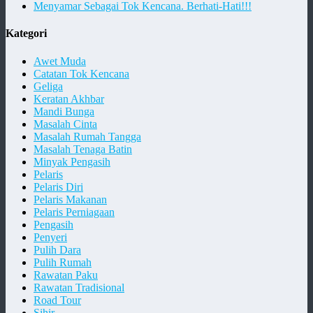
Menyamar Sebagai Tok Kencana. Berhati-Hati!!!
Kategori
Awet Muda
Catatan Tok Kencana
Geliga
Keratan Akhbar
Mandi Bunga
Masalah Cinta
Masalah Rumah Tangga
Masalah Tenaga Batin
Minyak Pengasih
Pelaris
Pelaris Diri
Pelaris Makanan
Pelaris Perniagaan
Pengasih
Penyeri
Pulih Dara
Pulih Rumah
Rawatan Paku
Rawatan Tradisional
Road Tour
Sihir