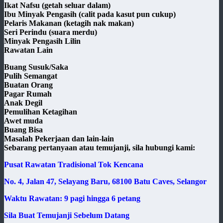
Ikat Nafsu (getah seluar dalam)
Ibu Minyak Pengasih (calit pada kasut pun cukup)
Pelaris Makanan (ketagih nak makan)
Seri Perindu (suara merdu)
Minyak Pengasih Lilin
Rawatan Lain
Buang Susuk/Saka
Pulih Semangat
Buatan Orang
Pagar Rumah
Anak Degil
Pemulihan Ketagihan
Awet muda
Buang Bisa
Masalah Pekerjaan dan lain-lain
Sebarang pertanyaan atau temujanji, sila hubungi kami:
Pusat Rawatan Tradisional Tok Kencana
No. 4, Jalan 47, Selayang Baru, 68100 Batu Caves, Selangor
Waktu Rawatan: 9 pagi hingga 6 petang
Sila Buat Temujanji Sebelum Datang