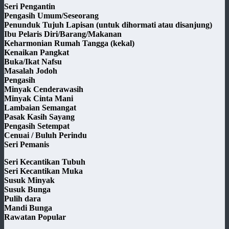
Seri Pengantin
Pengasih Umum/Seseorang
Penunduk Tujuh Lapisan (untuk dihormati atau disanjung)
Ibu Pelaris Diri/Barang/Makanan
Keharmonian Rumah Tangga (kekal)
Kenaikan Pangkat
Buka/Ikat Nafsu
Masalah Jodoh
Pengasih
Minyak Cenderawasih
Minyak Cinta Mani
Lambaian Semangat
Pasak Kasih Sayang
Pengasih Setempat
Cenuai / Buluh Perindu
Seri Pemanis
Seri Kecantikan Tubuh
Seri Kecantikan Muka
Susuk Minyak
Susuk Bunga
Pulih dara
Mandi Bunga
Rawatan Popular