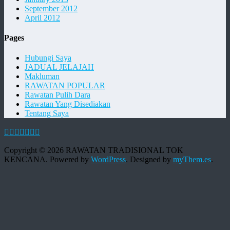
September 2012
April 2012
Pages
Hubungi Saya
JADUAL JELAJAH
Makluman
RAWATAN POPULAR
Rawatan Pulih Dara
Rawatan Yang Disediakan
Tentang Saya
Copyright © 2026 RAWATAN TRADISIONAL TOK
KENCANA. Powered by
WordPress
.
Designed by
myThem.es
.