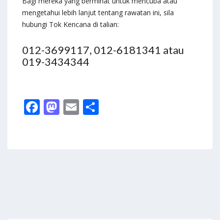
Bagi mereka yang berminat untuk mencuba atau
mengetahui lebih lanjut tentang rawatan ini, sila
hubungi Tok Kencana di talian:
012-3699117, 012-6181341 atau
019-3434344
F
M
E
S
ac
as
m
h
e
to
ai
ar
b
d
l
e
o
o
o
n
k