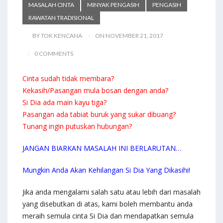
MASALAH CINTA
MINYAK PENGASIH
PENGASIH
RAWATAN TRADISIONAL
BY TOK KENCANA
ON NOVEMBER 21, 2017
0 COMMENTS
Cinta sudah tidak membara?
Kekasih/Pasangan mula bosan dengan anda?
Si Dia ada main kayu tiga?
Pasangan ada tabiat buruk yang sukar dibuang?
Tunang ingin putuskan hubungan?
JANGAN BIARKAN MASALAH INI BERLARUTAN…
Mungkin Anda Akan Kehilangan Si Dia Yang Dikasihi!
Jika anda mengalami salah satu atau lebih dari masalah
yang disebutkan di atas, kami boleh membantu anda
meraih semula cinta Si Dia dan mendapatkan semula