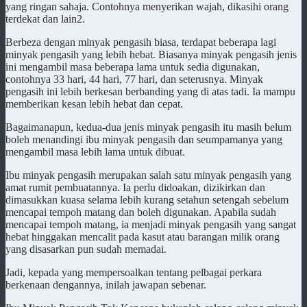
yang ringan sahaja. Contohnya menyerikan wajah, dikasihi orang
terdekat dan lain2.
Berbeza dengan minyak pengasih biasa, terdapat beberapa lagi
minyak pengasih yang lebih hebat. Biasanya minyak pengasih jenis
ini mengambil masa beberapa lama untuk sedia digunakan,
contohnya 33 hari, 44 hari, 77 hari, dan seterusnya. Minyak
pengasih ini lebih berkesan berbanding yang di atas tadi. Ia mampu
memberikan kesan lebih hebat dan cepat.
Bagaimanapun, kedua-dua jenis minyak pengasih itu masih belum
boleh menandingi ibu minyak pengasih dan seumpamanya yang
mengambil masa lebih lama untuk dibuat.
Ibu minyak pengasih merupakan salah satu minyak pengasih yang
amat rumit pembuatannya. Ia perlu didoakan, dizikirkan dan
dimasukkan kuasa selama lebih kurang setahun setengah sebelum
mencapai tempoh matang dan boleh digunakan. Apabila sudah
mencapai tempoh matang, ia menjadi minyak pengasih yang sangat
hebat hinggakan mencalit pada kasut atau barangan milik orang
yang disasarkan pun sudah memadai.
Jadi, kepada yang mempersoalkan tentang pelbagai perkara
berkenaan dengannya, inilah jawapan sebenar.