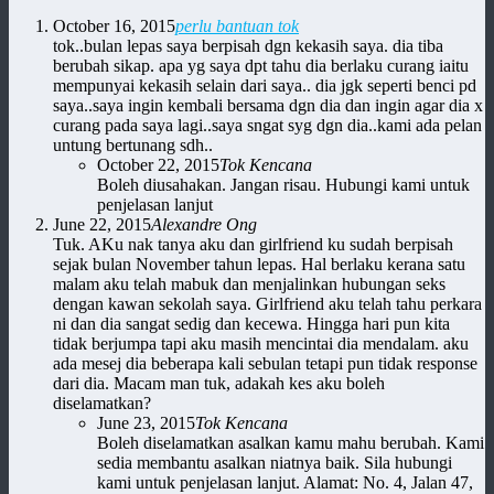
October 16, 2015
perlu bantuan tok
tok..bulan lepas saya berpisah dgn kekasih saya. dia tiba
berubah sikap. apa yg saya dpt tahu dia berlaku curang iaitu
mempunyai kekasih selain dari saya.. dia jgk seperti benci pd
saya..saya ingin kembali bersama dgn dia dan ingin agar dia x
curang pada saya lagi..saya sngat syg dgn dia..kami ada pelan
untung bertunang sdh..
October 22, 2015
Tok Kencana
Boleh diusahakan. Jangan risau. Hubungi kami untuk
penjelasan lanjut
June 22, 2015
Alexandre Ong
Tuk. AKu nak tanya aku dan girlfriend ku sudah berpisah
sejak bulan November tahun lepas. Hal berlaku kerana satu
malam aku telah mabuk dan menjalinkan hubungan seks
dengan kawan sekolah saya. Girlfriend aku telah tahu perkara
ni dan dia sangat sedig dan kecewa. Hingga hari pun kita
tidak berjumpa tapi aku masih mencintai dia mendalam. aku
ada mesej dia beberapa kali sebulan tetapi pun tidak response
dari dia. Macam man tuk, adakah kes aku boleh
diselamatkan?
June 23, 2015
Tok Kencana
Boleh diselamatkan asalkan kamu mahu berubah. Kami
sedia membantu asalkan niatnya baik. Sila hubungi
kami untuk penjelasan lanjut. Alamat: No. 4, Jalan 47,