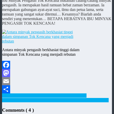
Ibu Minyak Pengasih Tok Kencana bukanlah calang-calang minyak
pengasih. Ia merupakan hasil ramuan hebat zaman berzaman. Ia
merupakan gabungan ayat-ayat suci, ilmu dan petua lama, serta
ramuan yang sangat sukar ditemui… Kesannya? Biarlah anda
sendiri yang menentukan… BETAPA HEBATNYA IBU MINYAK
PENGASIH TOK KENCANA!
Antara minyak pengasih berkhasiat tinggi dalam
simpanan Tok Kencana yang menjadi rebutan
Facebook
Mastodon
Email
masalah suami isteri
minyak calit
minyak dagu
minyak
Share
pengasih
minyak senyonyong
pengasih
pikat pasangan
Tok Kencana
Comments (
4
)