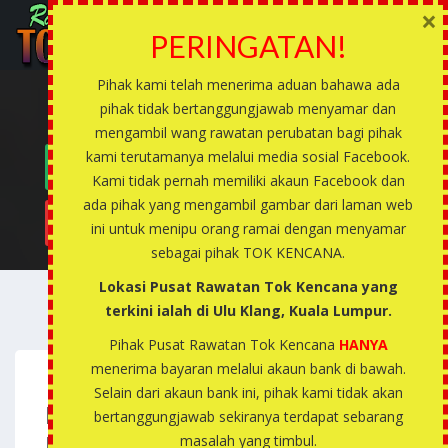
×
PERINGATAN!
Pihak kami telah menerima aduan bahawa ada
Rawatan Tradisional Tok
pihak tidak bertanggungjawab menyamar dan
Kencana
mengambil wang rawatan perubatan bagi pihak
kami terutamanya melalui media sosial Facebook.
MINYAK PENGASIH
Penyelesaian masalah zahir dan batin
Kami tidak pernah memiliki akaun Facebook dan
ada pihak yang mengambil gambar dari laman web
RAWATAN POPULAR
ini untuk menipu orang ramai dengan menyamar
sebagai pihak TOK KENCANA.
Lokasi Pusat Rawatan Tok Kencana yang
terkini ialah di Ulu Klang, Kuala Lumpur.
Pihak Pusat Rawatan Tok Kencana
HANYA
menerima bayaran melalui akaun bank di bawah.
Selain dari akaun bank ini, pihak kami tidak akan
Minyak Wangi Dengan Aura
bertanggungjawab sekiranya terdapat sebarang
Pengasih, Pelaris, Pemanis
masalah yang timbul.