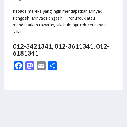
Kepada mereka yang ingin mendapatkan Minyak
Pengasih, Minyak Pengasih + Penunduk atau
mendapatkan rawatan, sila hubungi Tok Kencana di
talian:
012-3421341, 012-3611341, 012-
6181341
F
M
E
S
ac
as
m
h
e
to
ai
ar
b
d
l
e
o
o
o
n
k