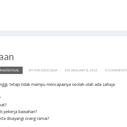
gaan
RADISIONAL
BY TOK KENCANA
ON JANUARY 8, 2015
0 COMMENTS
inggi, tetapi tidak mampu mencapainya seolah-olah ada sahaja
?
kat?
ti pekerja bawahan?
erta disayangi orang ramai?