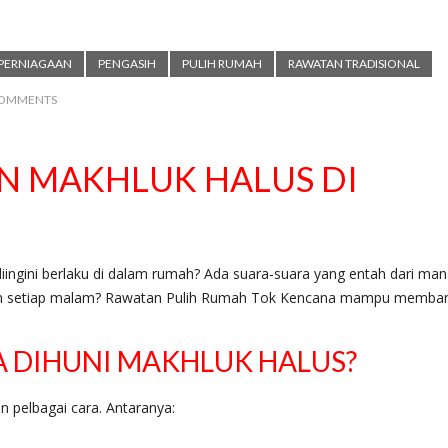
 PERNIAGAAN
PENGASIH
PULIH RUMAH
RAWATAN TRADISIONAL
COMMENTS
N MAKHLUK HALUS DI
iingini berlaku di dalam rumah? Ada suara-suara yang entah dari ma
tkan setiap malam? Rawatan Pulih Rumah Tok Kencana mampu memban
 DIHUNI MAKHLUK HALUS?
 pelbagai cara. Antaranya: