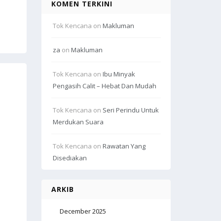
KOMEN TERKINI
Tok Kencana
on
Makluman
za
on
Makluman
Tok Kencana
on
Ibu Minyak
Pengasih Calit – Hebat Dan Mudah
Tok Kencana
on
Seri Perindu Untuk
Merdukan Suara
Tok Kencana
on
Rawatan Yang
Disediakan
ARKIB
December 2025