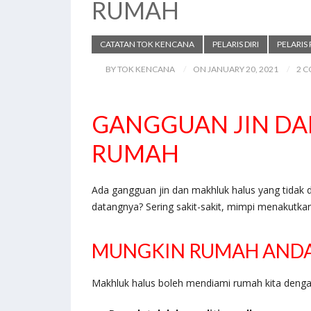
RUMAH
CATATAN TOK KENCANA
PELARIS DIRI
PELARIS
BY TOK KENCANA
ON JANUARY 20, 2021
2 
GANGGUAN JIN DA
RUMAH
Ada gangguan jin dan makhluk halus yang tidak d
datangnya? Sering sakit-sakit, mimpi menaku
MUNGKIN RUMAH ANDA
Makhluk halus boleh mendiami rumah kita dengan