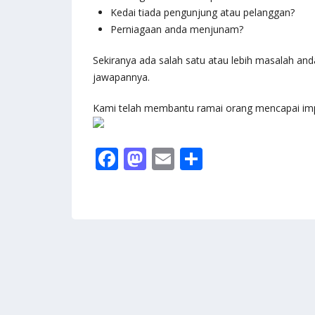
Kedai tiada pengunjung atau pelanggan?
Perniagaan anda menjunam?
Sekiranya ada salah satu atau lebih masalah and
jawapannya.
Kami telah membantu ramai orang mencapai impi
F
M
E
S
ac
as
m
h
e
to
ai
ar
b
d
l
e
o
o
o
n
k