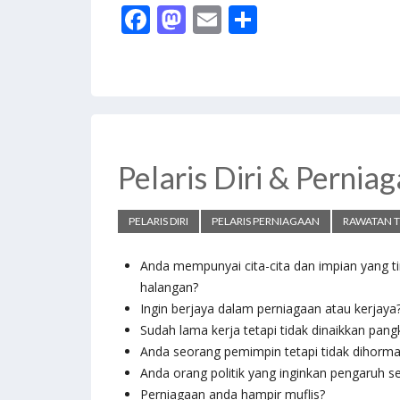
F
M
E
S
ac
as
m
h
e
to
ai
ar
b
d
l
e
o
o
o
n
Pelaris Diri & Pernia
k
PELARIS DIRI
PELARIS PERNIAGAAN
RAWATAN T
Anda mempunyai cita-cita dan impian yang t
halangan?
Ingin berjaya dalam perniagaan atau kerjaya
Sudah lama kerja tetapi tidak dinaikkan pang
Anda seorang pemimpin tetapi tidak dihorma
Anda orang politik yang inginkan pengaruh s
Perniagaan anda hampir muflis?