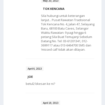
May 20, 2013
TOK KENCANA
Sila hubungi untuk keterangan
lanjut... Pusat Rawatan Tradisional
Tok Kencana No. 4, Jalan 47, Selayang
Baru, 68100 Batu Caves, Selangor
Waktu Rawatan: 9 pagi hingga 6
petang Sila Buat Temujanji Sebelum
Datang No. Tel: 03-61201341, 012-
3699117 atau 013-6464700 SMS dan
‘missed call’ tidak akan dilayan.
April 6, 2013
JOE
betul2 bkesan ke ni?
April 18, 2013