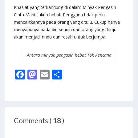
Khasiat yang terkandung di dalam Minyak Pengasih
Cinta Mani cukup hebat. Pengguna tidak perlu
mencalitkannya pada orang yang dituju. Cukup hanya
menyapunya pada diri sendiri dan orang yang dituju
akan menjadi rindu dan resah untuk berjumpa.
Antara minyak pengasih hebat Tok Kencana
F
M
E
S
ac
as
m
h
e
to
ai
ar
b
d
l
e
o
o
Comments (
18
)
o
n
k