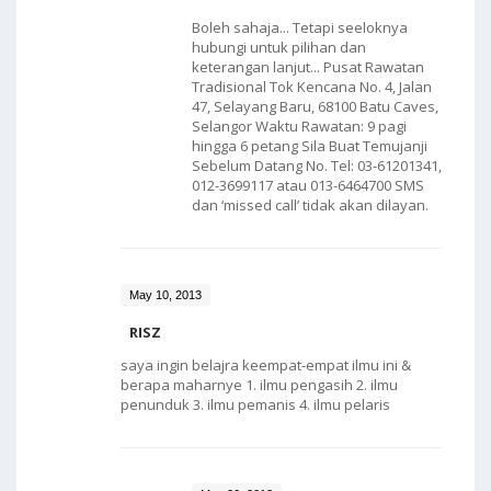
Boleh sahaja... Tetapi seeloknya
hubungi untuk pilihan dan
keterangan lanjut... Pusat Rawatan
Tradisional Tok Kencana No. 4, Jalan
47, Selayang Baru, 68100 Batu Caves,
Selangor Waktu Rawatan: 9 pagi
hingga 6 petang Sila Buat Temujanji
Sebelum Datang No. Tel: 03-61201341,
012-3699117 atau 013-6464700 SMS
dan ‘missed call’ tidak akan dilayan.
May 10, 2013
RISZ
saya ingin belajra keempat-empat ilmu ini &
berapa maharnye 1. ilmu pengasih 2. ilmu
penunduk 3. ilmu pemanis 4. ilmu pelaris