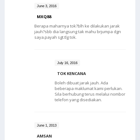
June 3, 2016
MXQ88
Berapa maharnya tok?blh ke dilakukan jarak
jauh?sbb dia langsung tak mahu brjumpa dgn
saya.payah sgt.tlg tok.
July 16, 2016
TOK KENCANA
Boleh dibuat jarak jauh. Ada
beberapa maklumat kami perlukan.
Sila berhubung terus melalui nombor
telefon yang disediakan.
June 1, 2013
AMSAN