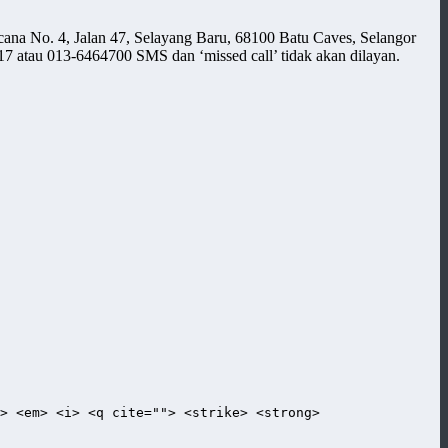
cana No. 4, Jalan 47, Selayang Baru, 68100 Batu Caves, Selangor
 atau 013-6464700 SMS dan ‘missed call’ tidak akan dilayan.
> <em> <i> <q cite=""> <strike> <strong>