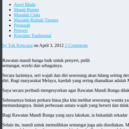
Awet Muda
Mandi Bunga
Masalah Cinta
Masalah Rumah Tangga
Pengasih
Penyeri
Rawatan Tradisional
by Tok Kencana
on April 3, 2012
2 Comments
Rawatan mandi bunga baik untuk penyeri, pulih
semangat, rezeki dan sebagainya.
Secara lazimnya, seri wajah dan diri seseorang akan hilang seiring d
diri. Bagi masyarakat Melayu, kaedah yang sering diamalkan adalah
Saya secara peribadi mengesyorkan agar Rawatan Mandi Bunga dilakuka
Sebenarnya bukan perkara biasa jika kita melihat seseorang wanita yan
memandangnya. Itulah perbezaan antara wajah yang berseri dan tidak
Bagi Rawatan Mandi Bunga yang saya lakukan, ia bukanlah sekadar ma
Selain itu, mandi untuk memulihkan semangat juga ada disediakan. Mu