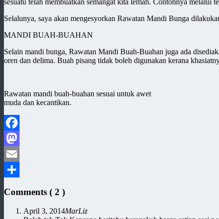
sesuatu telah membuatkan semangat kita lemah. Contohnya melalui te
Selalunya, saya akan mengesyorkan Rawatan Mandi Bunga dilakukan seb
MANDI BUAH-BUAHAN
Selain mandi bunga, Rawatan Mandi Buah-Buahan juga ada disediakan
oren dan delima. Buah pisang tidak boleh digunakan kerana khasiatnya
Rawatan mandi buah-buahan sesuai untuk awet
muda dan kecantikan.
Facebook
Mastodon
Email
Share
Comments (
2
)
April 3, 2014
MarLiz