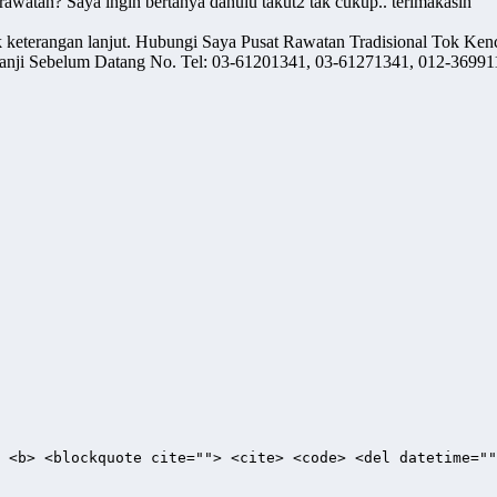
rawatan? Saya ingin bertanya dahulu takut2 tak cukup.. terimakasih
k keterangan lanjut. Hubungi Saya Pusat Rawatan Tradisional Tok Ken
anji Sebelum Datang No. Tel: 03-61201341, 03-61271341, 012-3699117
> <b> <blockquote cite=""> <cite> <code> <del datetime=""