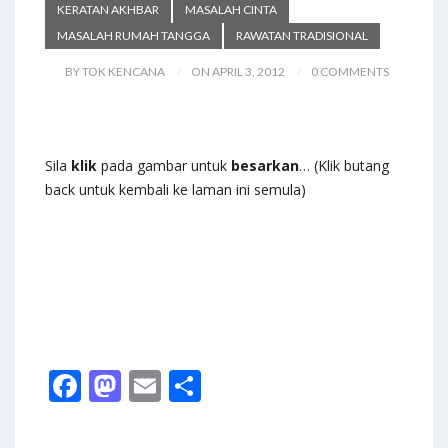
KERATAN AKHBAR
MASALAH CINTA
MASALAH RUMAH TANGGA
RAWATAN TRADISIONAL
BY TOK KENCANA
ON APRIL 3, 2012
0 COMMENTS
Sila
klik
pada gambar untuk
besarkan
… (Klik butang
back untuk kembali ke laman ini semula)
F
M
E
S
ac
as
m
h