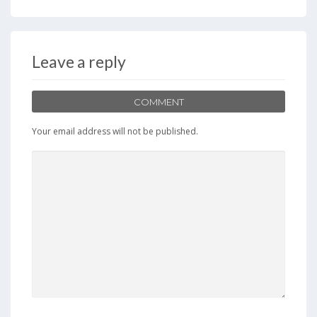
e
to
ai
ar
b
d
l
e
o
o
Leave a reply
o
n
k
COMMENT
Your email address will not be published.