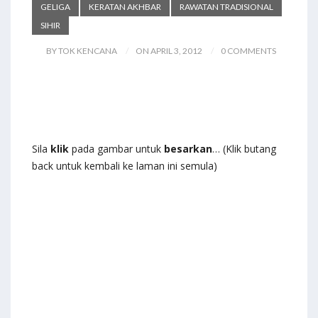
GELIGA
KERATAN AKHBAR
RAWATAN TRADISIONAL
SIHIR
BY TOK KENCANA
ON APRIL 3, 2012
0 COMMENTS
Sila
klik
pada gambar untuk
besarkan
… (Klik butang
back untuk kembali ke laman ini semula)