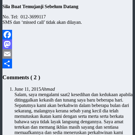
Sila Buat Temujanji Sebelum Datang
No. Tel: 012-3699117
SMS dan ‘missed call’ tidak akan dilayan.
Facebook
Mastodon
Email
Share
Comments (
2
)
June 11, 2015
Ahmad
Salam, saya mengalami saat2 kesedihan dan kedukaan apabila
ditinggalkan kekasih dan tunang saya baru beberapa hari.
Sepatutnya kami akan berkahwin dalam beberapa bulan dari
sekarang, malangnya kerana sebab yang kecil dia telah
memutuskan ikatan kami dengan serta merta serta berkata
bahawa saya tidak layak langsung dengannya. Saya amat
tertekan dan memang ikhlas masih sayang dan sentiasa
memaafkannya dan sedia meneruskan perkahwinan kami